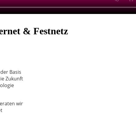
ernet & Festnetz
der Basis
die Zukunft
ologie
beraten wir
et