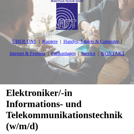
ÜBER UNS
Karriere
Handys, Tablets & Computer
Internet & Festnetz
Funkanlagen
Service
KONTAKT
Elektroniker/-in
Informations- und
Telekommunikationstechnik
(w/m/d)